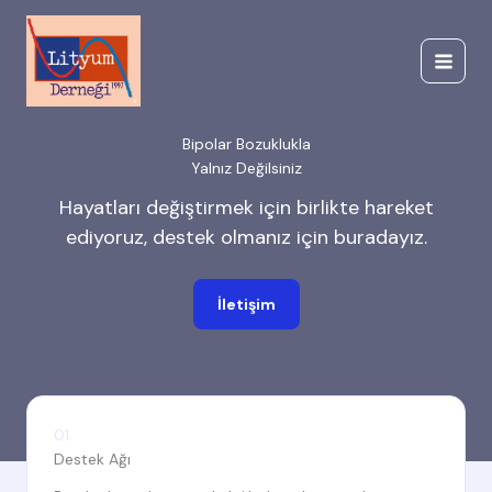
İçeriğe
atla
Bipolar Bozuklukla
Yalnız Değilsiniz
Hayatları değiştirmek için birlikte hareket
ediyoruz, destek olmanız için buradayız.
İletişim
01.
Destek Ağı